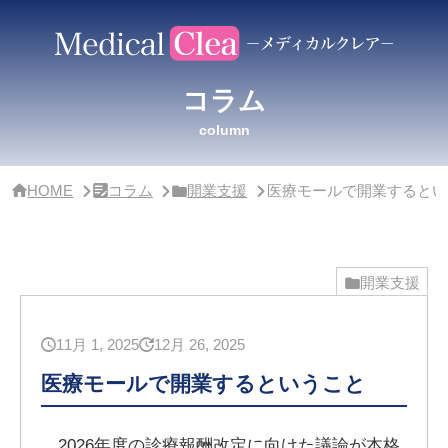
サ
イ
ド
バー・
ク
コラム
リ
ニッ
column
ク
概
要
HOME
コラム
開業支援
医療モールで開業するとい
開業支援
11月 1, 2025
12月 26, 2025
医療モールで開業するということ
2026年度の診療報酬改定に向けた議論が本格