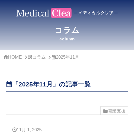
サ
イ
ド
バー・
ク
コラム
リ
ニッ
column
ク
概
要
HOME
コラム
2025年11月
「2025年11月」の記事一覧
開業支援
11月 1, 2025