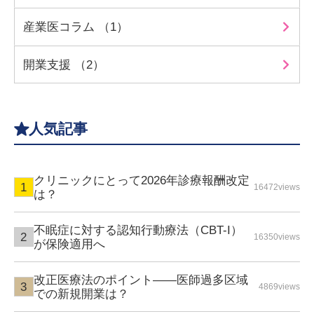
産業医コラム （1）
開業支援 （2）
人気記事
クリニックにとって2026年診療報酬改定
16472views
は？
不眠症に対する認知行動療法（CBT-I）
16350views
が保険適用へ
改正医療法のポイント――医師過多区域
4869views
での新規開業は？