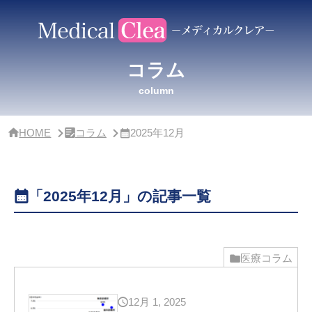
サ
イ
ド
バー・
ク
コラム
リ
ニッ
column
ク
概
要
HOME
コラム
2025年12月
「2025年12月」の記事一覧
医療コラム
12月 1, 2025