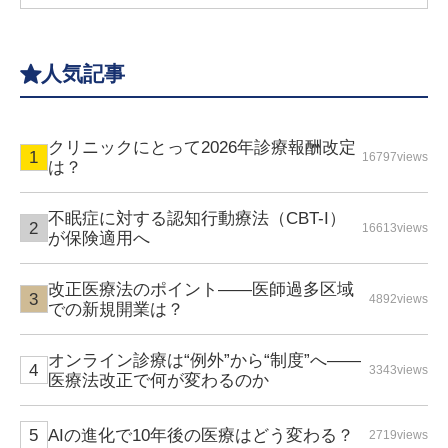
人気記事
クリニックにとって2026年診療報酬改定
16797views
は？
不眠症に対する認知行動療法（CBT-I）
16613views
が保険適用へ
改正医療法のポイント――医師過多区域
4892views
での新規開業は？
オンライン診療は“例外”から“制度”へ――
3343views
医療法改正で何が変わるのか
AIの進化で10年後の医療はどう変わる？
2719views