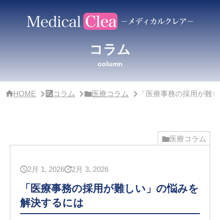
サ
イ
ド
バー・
ク
コラム
リ
ニッ
column
ク
概
要
HOME
コラム
医療コラム
「医療事務の採用が難し
医療コラム
2月 1, 2026
2月 3, 2026
「医療事務の採用が難しい」の悩みを
解決するには